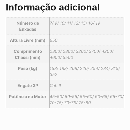
Informação adicional
Número de
7/ 9/ 10/ 11/ 13/ 15/ 16/ 19
Enxadas
Altura Livre (mm)
650
Comprimento
2300/ 2800/ 3200/ 3700/ 4200/
Chassi (mm)
4600/ 5500
Peso (kg)
158/ 188/ 208/ 220/ 254/ 284/ 315/
352
Engate 3P
Cat. II
Potência no Motor
45-50/ 50-55/ 55-60/ 60-65/ 65-70/
70-75/ 70-75/ 75-80