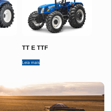
TT E TTF
Leia mais