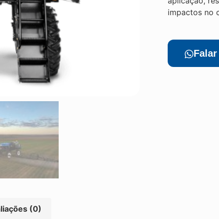
aplicação, re
impactos no c
Fala
liações (0)