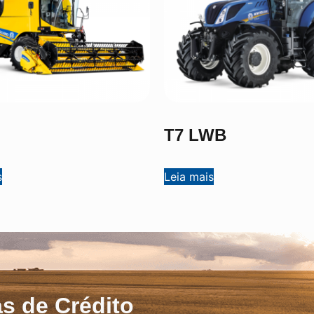
T7 LWB
s
Leia mais
s de Crédito