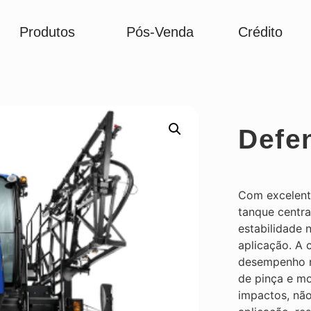
Produtos
Pós-Venda
Crédito
Defe
​Com excelent
tanque centra
estabilidade
aplicação. A 
desempenho n
de pinça e m
impactos, não