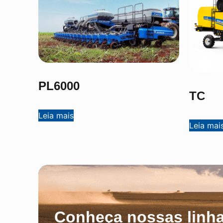
PL6000
TC
Leia mais
Leia mai
Conheça nossas linha