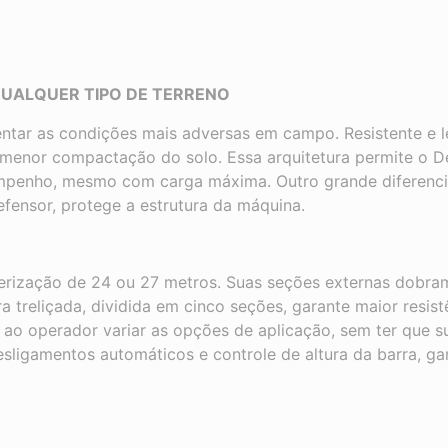
 QUALQUER TIPO DE TERRENO
entar as condições mais adversas em campo. Resistente e le
e menor compactação do solo. Essa arquitetura permite o D
penho, mesmo com carga máxima. Outro grande diferencial
fensor, protege a estrutura da máquina.
erização de 24 ou 27 metros. Suas seções externas dobra
 treliçada, dividida em cinco seções, garante maior resistê
ao operador variar as opções de aplicação, sem ter que su
ligamentos automáticos e controle de altura da barra, ga