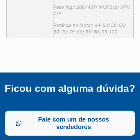
Peso (kg): 286/ 407/ 443/ 519/ 641/
729
Potência no Motor: 44-50/ 50-55/
60-70/ 75-80/ 85-90/ 95-100
Ficou com alguma dúvida?
Fale com um de nossos
vendedores