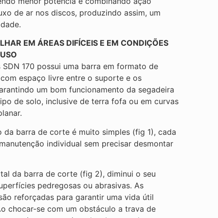
rendo menor potência e combinando ação
uxo de ar nos discos, produzindo assim, um
idade.
LHAR EM ÁREAS DIFÍCEIS E EM CONDIÇÕES
 USO
s SDN 170 possui uma barra em formato de
, com espaço livre entre o suporte e os
garantindo um bom funcionamento da segadeira
ipo de solo, inclusive de terra fofa ou em curvas
planar.
da barra de corte é muito simples (fig 1), cada
 manutenção individual sem precisar desmontar
al da barra de corte (fig 2), diminui o seu
perfícies pedregosas ou abrasivas. As
ão reforçadas para garantir uma vida útil
Ao chocar-se com um obstáculo a trava de