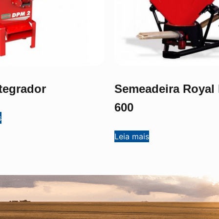
tegrador
Semeadeira Royal
600
s
Leia mais