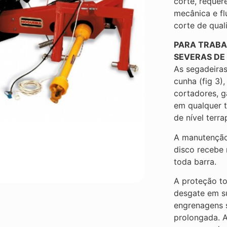
corte, reque
mecânica e fl
corte de qual
PARA TRABA
SEVERAS DE
As segadeira
cunha (fig 3)
cortadores, 
em qualquer t
de nível terra
A manutenção 
disco recebe
toda barra.
A proteção tot
desgate em su
engrenagens s
prolongada. 