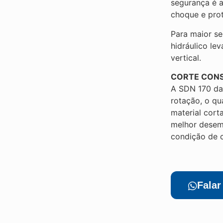
segurança é 
choque e prot
Para maior s
hidráulico le
vertical.
CORTE CON
A SDN 170 da 
rotação, o qu
material cort
melhor desem
condição de c
Fala