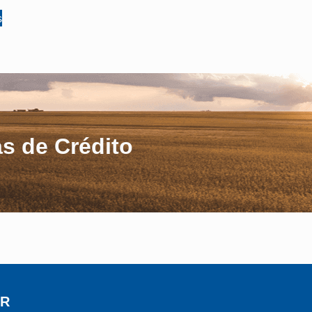
s
s de Crédito
R